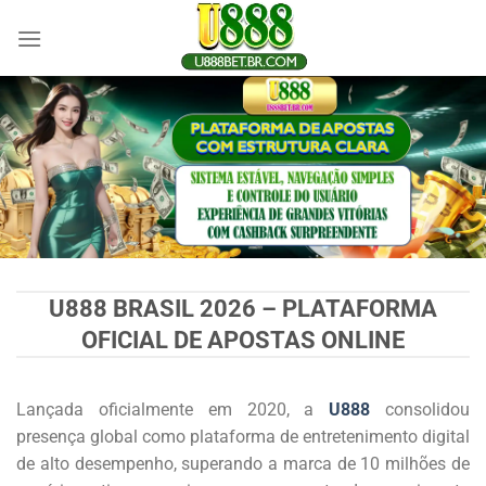
Skip
to
content
U888 BRASIL 2026 – PLATAFORMA
OFICIAL DE APOSTAS ONLINE
Lançada oficialmente em 2020, a
U888
consolidou
presença global como plataforma de entretenimento digital
de alto desempenho, superando a marca de 10 milhões de