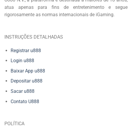
atua apenas para fins de entretenimento e segue
rigorosamente as normas internacionais de iGaming.
INSTRUÇÕES DETALHADAS
Registrar u888
Login u888
Baixar App u888
Depositar u888
Sacar u888
Contato U888
POLÍTICA