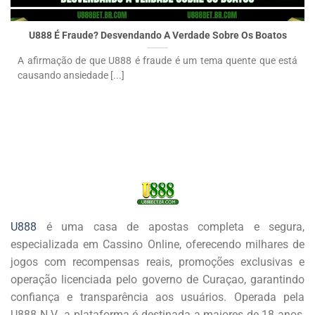
U888 É Fraude? Desvendando A Verdade Sobre Os Boatos
A afirmação de que U888 é fraude é um tema quente que está
causando ansiedade [...]
U888
é uma casa de apostas completa e segura,
especializada em Cassino Online, oferecendo milhares de
jogos com recompensas reais, promoções exclusivas e
operação licenciada pelo governo de Curaçao, garantindo
confiança e transparência aos usuários. Operada pela
U888 N.V., a plataforma é destinada a maiores de 18 anos,