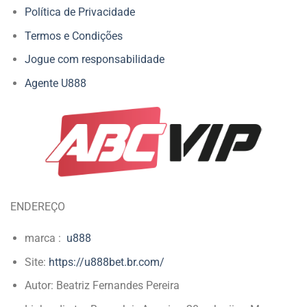
Política de Privacidade
Termos e Condições
Jogue com responsabilidade
Agente U888
ENDEREÇO
marca :
u888
Site:
https://u888bet.br.com/
Autor: Beatriz Fernandes Pereira